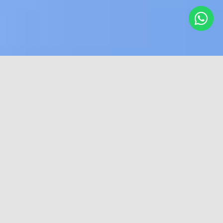
Home
Galeri Photo
Tour
>
>
DOMESTIK
INTERNASIONAL